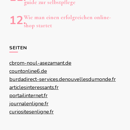
guide zur selbstpflege
Wie man einen erfolgreichen online-
shop startet
SEITEN
cbrom-noul-asezamant.de
countonline6.de
burdadirect-services.de
nouvellesdumonde.fr
articlesinteressants.fr
portailinternet.fr
journalenligne.fr
curiositesenligne.fr