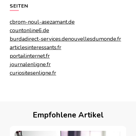
SEITEN
cbrom-noul-asezamant.de
countonline6.de
burdadirect-services.de
nouvellesdumonde.fr
articlesinteressants.fr
portailinternet.fr
journalenligne.fr
curiositesenligne.fr
Empfohlene Artikel