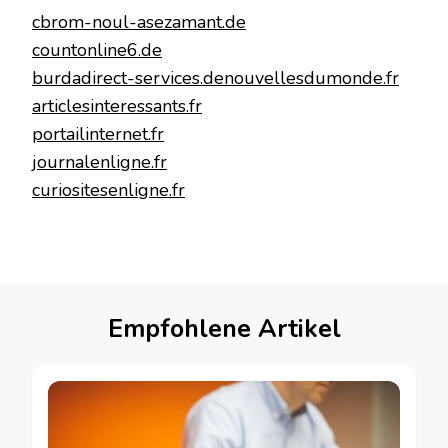
cbrom-noul-asezamant.de
countonline6.de
burdadirect-services.de
nouvellesdumonde.fr
articlesinteressants.fr
portailinternet.fr
journalenligne.fr
curiositesenligne.fr
Empfohlene Artikel