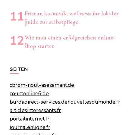
Friseur, kosmetik, wellness: ihr lokaler
guide zur selbstpflege
Wie man einen erfolgreichen online-
shop startet
SEITEN
cbrom-noul-asezamant.de
countonline6.de
burdadirect-services.de
nouvellesdumonde.fr
articlesinteressants.fr
portailinternet.fr
journalenligne.fr