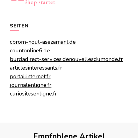
shop startet
SEITEN
cbrom-noul-asezamant.de
countonline6.de
burdadirect-services.de
nouvellesdumonde.fr
articlesinteressants.fr
portailinternet.fr
journalenligne.fr
curiositesenligne.fr
Empfohlene Artikel