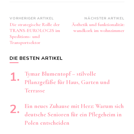
Beitragsnavigation
VORHERIGER ARTIKEL
NÄCHSTER ARTIKEL
Die strategische Rolle der
Ästhetik und funktionalität:
TRANS-EUROLOGIS im
wandkork im wohnzimmer
Speditions- und
Transportsektor
DIE BESTEN ARTIKEL
Tymar Blumentopf – stilvolle
Pflanzgefäße für Haus, Garten und
Terrasse
Ein neues Zuhause mit Herz: Warum sich
deutsche Senioren für ein Pflegeheim in
Polen entscheiden