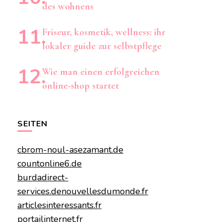
des wohnens
Friseur, kosmetik, wellness: ihr
lokaler guide zur selbstpflege
Wie man einen erfolgreichen
online-shop startet
SEITEN
cbrom-noul-asezamant.de
countonline6.de
burdadirect-
services.de
nouvellesdumonde.fr
articlesinteressants.fr
portailinternet.fr