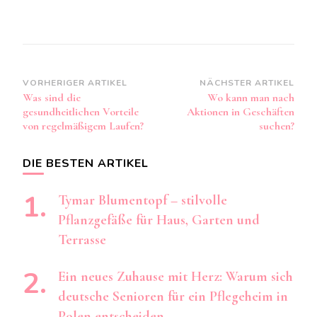
Beitragsnavigation
VORHERIGER ARTIKEL
NÄCHSTER ARTIKEL
Was sind die
Wo kann man nach
gesundheitlichen Vorteile
Aktionen in Geschäften
von regelmäßigem Laufen?
suchen?
DIE BESTEN ARTIKEL
Tymar Blumentopf – stilvolle
Pflanzgefäße für Haus, Garten und
Terrasse
Ein neues Zuhause mit Herz: Warum sich
deutsche Senioren für ein Pflegeheim in
Polen entscheiden