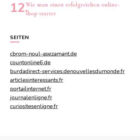
Wie man einen erfolgreichen online-
shop startet
SEITEN
cbrom-noul-asezamant.de
countonline6.de
burdadirect-services.de
nouvellesdumonde.fr
articlesinteressants.fr
portailinternet.fr
journalenligne.fr
curiositesenligne.fr