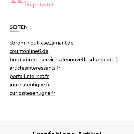
shop startet
SEITEN
cbrom-noul-asezamant.de
countonline6.de
burdadirect-services.de
nouvellesdumonde.fr
articlesinteressants.fr
portailinternet.fr
journalenligne.fr
curiositesenligne.fr